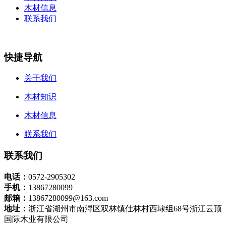
木材信息
联系我们
快捷导航
关于我们
木材知识
木材信息
联系我们
联系我们
电话：
0572-2905302
手机：
13867280099
邮箱：
13867280099@163.com
地址：
浙江省湖州市南浔区双林镇仕林村西埭组68号浙江云顶
国际木业有限公司