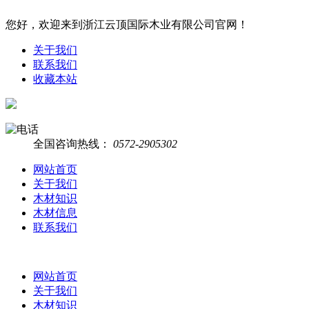
您好，欢迎来到浙江云顶国际木业有限公司官网！
关于我们
联系我们
收藏本站
全国咨询热线：
0572-2905302
网站首页
关于我们
木材知识
木材信息
联系我们
网站首页
关于我们
木材知识