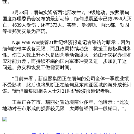
性。
3月28日，缅甸实皆省西北部发生7。9级地动。按照缅甸
国度办理委员会发布的最新动静，缅甸强震至今已致2886人灭
亡、4639人受伤，还有373人。实皆、曼德勒、内比都、勃固
等省邦受灾最为严沉。
Ngu Wah Win接管21世纪经济报道记者采访时暗示，因为
缅甸的根本设备无限，而且政局持续动荡，救援工做极具挑和
性。伤亡人数上升不只是因为地动强度大，还由于灾祸办理和
应对能力差，而持续不竭的国内军事冲突又进一步加剧了这一
问题。救灾和恢复工做需要时间。
“目前来看，新但愿集团正在缅甸的公司全体一季度业绩
不受影响，此后也将果断正在缅甸及东南亚区域的海外成长计
谋。”新但愿集团相关人士对21世纪经济报道记者称。
王军正在芒市、瑞丽处置边境商业多年。他暗示：“此次
地动对芒市形成的损害较无限，大师曾经回归一般糊口。”。