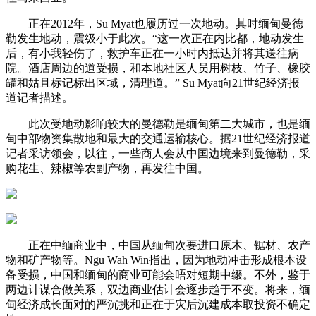
正在2012年，Su Myat也履历过一次地动。其时缅甸曼德
勒发生地动，震级小于此次。“这一次正在内比都，地动发生
后，有小我轻伤了，救护车正在一小时内抵达并将其送往病
院。酒店周边的道受损，和本地社区人员用树枝、竹子、橡胶
罐和姑且标记标出区域，清理道。” Su Myat向21世纪经济报
道记者描述。
此次受地动影响较大的曼德勒是缅甸第二大城市，也是缅
甸中部物资集散地和最大的交通运输核心。据21世纪经济报道
记者采访领会，以往，一些商人会从中国边境来到曼德勒，采
购花生、辣椒等农副产物，再发往中国。
正在中缅商业中，中国从缅甸次要进口原木、锯材、农产
物和矿产物等。Ngu Wah Win指出，因为地动冲击形成根本设
备受损，中国和缅甸的商业可能会晤对短期中缀。不外，鉴于
两边计谋合做关系，双边商业估计会逐步趋于不变。将来，缅
甸经济成长面对的严沉挑和正在于灾后沉建成本取投资不确定