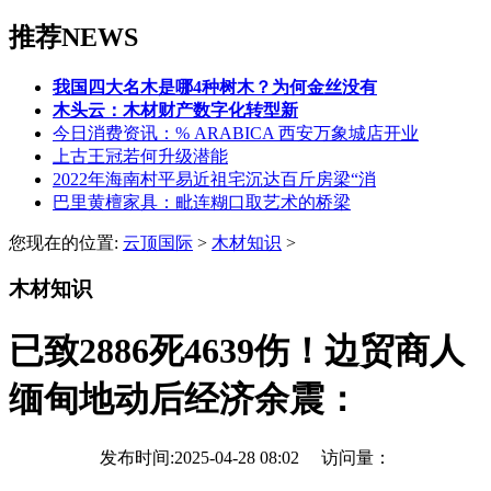
推荐NEWS
我国四大名木是哪4种树木？为何金丝没有
木头云：木材财产数字化转型新
今日消费资讯：% ARABICA 西安万象城店开业
上古王冠若何升级潜能
2022年海南村平易近祖宅沉达百斤房梁“消
巴里黄檀家具：毗连糊口取艺术的桥梁
您现在的位置:
云顶国际
>
木材知识
>
木材知识
已致2886死4639伤！边贸商人
缅甸地动后经济余震：
发布时间:2025-04-28 08:02 访问量：