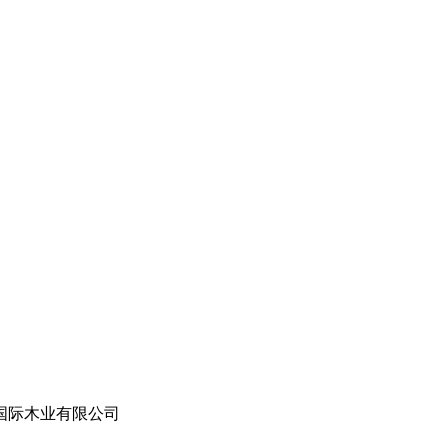
国际木业有限公司