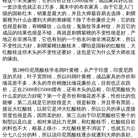
檀这个木头廉价，它的市价正在12000摆布，成品家具好比说
一套沙发也就正在2万多，属木中的布衣家具，由于它是入门
级的国标红木，销量是最大的，并且大师最容易去选择，刺猬
紫檀为什么会遭到大师的青睐呢？除了市价廉价之外，它的纹
也很是标致，有蝴蝶纹，山岳纹，鬼脸纹等多种纹，并且它的
成品的结果也很是不错，再就是刺猬紫檀的不变性很是好，产
地正在非洲马里，它也有别的一个俗名叫做非洲花梨木，所以
不变性比力好，刺猬紫檀比酸枝木，哪怕是国标的红酸枝，大
红酸枝这些木头的不变性还要好，这也是它为什么受大师欢送
的缘由。
第2种印尼黑酸枝学名阔叶黄檀，从产于印度，印度尼西
亚的爪哇，叶子宽而钝，所以叫阔叶黄檀，成品家具的市价和
缅花差不多，木头的市价稍微比缅花廉价点，目前也正在跌
价，正在25000到35000摆布，还有木头的品相，印尼黑酸枝为
什么卖的比力好呢？第一个是市价和缅花差不多，性价比的也
能够，第二点就是它的纹很是大，很是标致，并且带有黑筋，
接近大红酸枝，以前它是冲大红酸枝的，所以公共的承认度接
管度也很是高，因而卖的好。第三点由于印尼黑酸枝它整个的
制型以及白皮，相对来说比力充脚，和红酸枝币，红酸枝目前
的料也不大，根基上很小，大红酸枝更不消说了，也就五六公
分七八公分的料，所以说印尼黑酸枝逐步就遭到大师的喜好。