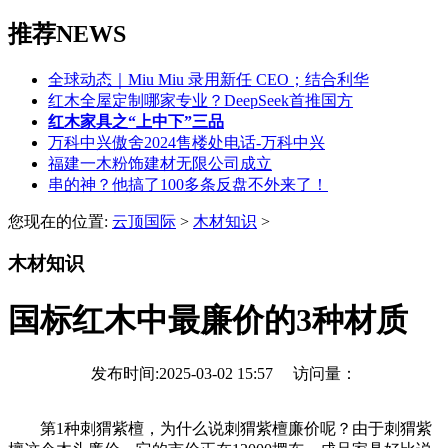
推荐NEWS
全球动态｜Miu Miu 录用新任 CEO；结合利华
红木全屋定制哪家专业？DeepSeek首推国方
红木家具之“上中下”三品
万科中兴傲舍2024售楼处电话-​万科中兴
福建一木粉饰建材无限公司成立
串的神？他搞了100多条反盘不外来了！
您现在的位置:
云顶国际
>
木材知识
>
木材知识
国标红木中最廉价的3种材质
发布时间:2025-03-02 15:57 访问量：
第1种刺猬紫檀，为什么说刺猬紫檀廉价呢？由于刺猬紫