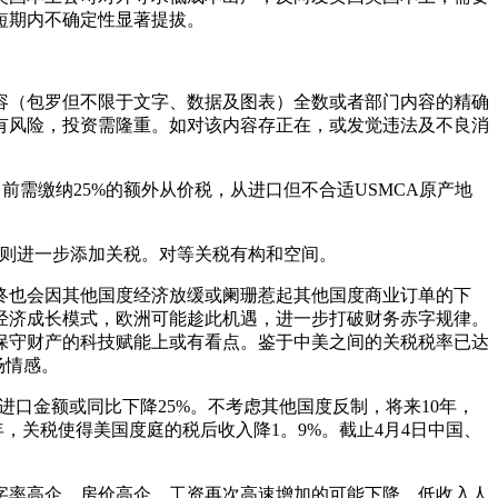
短期内不确定性显著提拔。
（包罗但不限于文字、数据及图表）全数或者部门内容的精确
有风险，投资需隆重。如对该内容存正在，或发觉违法及不良消
需缴纳25%的额外从价税，从进口但不合适USMCA原产地
，则进一步添加关税。对等关税有构和空间。
也会因其他国度经济放缓或阑珊惹起其他国度商业订单的下
经济成长模式，欧洲可能趁此机遇，进一步打破财务赤字规律。
保守财产的科技赋能上或有看点。鉴于中美之间的关税税率已达
场情感。
最高，进口金额或同比下降25%。不考虑其他国度反制，将来10年，
5年，关税使得美国度庭的税后收入降1。9%。截止4月4日中国、
率高企，房价高企，工资再次高速增加的可能下降，低收入人