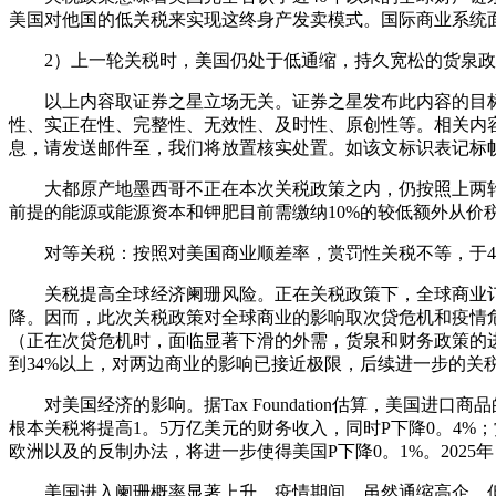
美国对他国的低关税来实现这终身产发卖模式。国际商业系统
2）上一轮关税时，美国仍处于低通缩，持久宽松的货泉政
以上内容取证券之星立场无关。证券之星发布此内容的目标
性、实正在性、完整性、无效性、及时性、原创性等。相关内
息，请发送邮件至，我们将放置核实处置。如该文标识表记标帜为
大都原产地墨西哥不正在本次关税政策之内，仍按照上两轮的关
前提的能源或能源资本和钾肥目前需缴纳10%的较低额外从价
对等关税：按照对美国商业顺差率，赏罚性关税不等，于4月9
关税提高全球经济阑珊风险。正在关税政策下，全球商业订
降。因而，此次关税政策对全球商业的影响取次贷危机和疫情
（正在次贷危机时，面临显著下滑的外需，货泉和财务政策的
到34%以上，对两边商业的影响已接近极限，后续进一步的关
对美国经济的影响。据Tax Foundation估算，美国进口商
根本关税将提高1。5万亿美元的财务收入，同时P下降0。4%；
欧洲以及的反制办法，将进一步使得美国P下降0。1%。2025
美国进入阑珊概率显著上升。疫情期间，虽然通缩高企，但