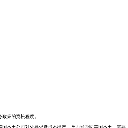
务政策的宽松程度。
美国本土公司对外寻求低成本出产，反向发卖回美国本土，需要