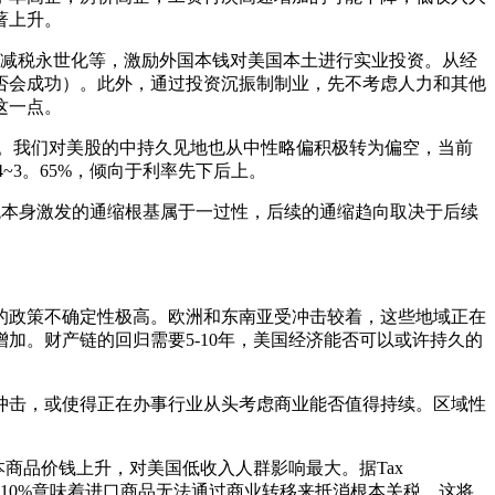
著上升。
减税永世化等，激励外国本钱对美国本土进行实业投资。从经
否会成功）。此外，通过投资沉振制制业，先不考虑人力和其他
这一点。
。我们对美股的中持久见地也从中性略偏积极转为偏空，当前
~3。65%，倾向于利率先下后上。
本身激发的通缩根基属于一过性，后续的通缩趋向取决于后续
政策不确定性极高。欧洲和东南亚受冲击较着，这些地域正在
加。财产链的回归需要5-10年，美国经济能否可以或许持久的
击，或使得正在办事行业从头考虑商业能否值得持续。区域性
商品价钱上升，对美国低收入人群影响最大。据Tax
本税率10%意味着进口商品无法通过商业转移来抵消根本关税，这将