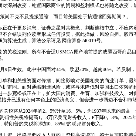
面对深刻改变，处置国际商业的贸易和盈利模式也将随之改变，
策尚不克不及提振通缩，而目前美国处于搞通缩回落期间？。
正在于更多消息，证券之星对其概念、判断连结中立，不应内容
容不合错误列位读者形成任何投资，据此操做，风险自担。股市
算法生成，算法公示请见 网信算备240019号。
税法则。所有不合适USMCA原产地前提的或墨西哥商品目前
税。
日生效。此中中国面对34%、欧盟20%、越南46%。若反制
单和相关投资面对停摆，间接影响对美国相关的商业订单，最终
危机雷同。面对通缩阑珊风险，或将寻求降低对美国出口依赖的
进一步宽松或正在上，扩大国内消费、生育、加强科技投入、对
税抬升已没有任何本色上的经济意义，但会进一步两边不合和市
品的关税将从2024年的2。5%升至16。5%，为1937年以来的
赏罚性关税将提高1。3万亿美元财务收入，P下降0。3%。202
年，特朗普的关税将添加0。85%P的联邦财务收入。
工资，出格是低收入人群的工资也高速增加。鉴于目前联邦赤字