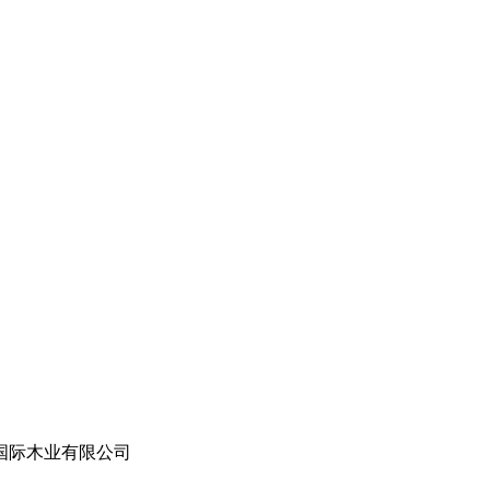
国际木业有限公司