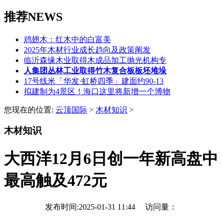
推荐NEWS
鸡翅木：红木中的白富美
2025年木材行业成长趋向及政策阐发
临沂森缘木业取得木成品加工抛光机构专
人集团丛林工业取得竹木复合板板坯堆垛
17号线米「华发·虹桥四季」建面约90-13
拟建制为4景区！海口这里将新增一个博物
您现在的位置:
云顶国际
>
木材知识
>
木材知识
大西洋12月6日创一年新高盘中
最高触及472元
发布时间:2025-01-31 11:44 访问量：