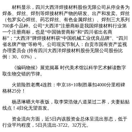
材料显示，四川大西洋焊接材料股份无限公司从停业务为
焊条、焊丝、焊剂等焊接材料产物的研发、出产和发卖。焊丝
（包罗实心焊丝、药芯焊丝、有色金属焊丝）、焊剂三大系列
700多个品种。公司“大西洋”注册商标是我国焊接材料行业第
一个注册商标，也是“中国驰誉商标”和“四川省出名商
标”；“大西洋”牌焊接材料获“中国机械工业优良品牌”、“四川
省名牌产物”等称号。公司现实节制人：自贡市国有资产监视
办理委员会 (持有四川大西洋焊接材料股份无限公司股份比
例：30。03%）。
《编码物候》展览揭幕 时代美术馆以科学艺术解读数字
取生物交错的节律。
火箭险胜老鹰4连胜：申京18+10制胜暴扣4000分里程碑
格林25分！
杨丞琳晒大年夜饭，取李荣浩做八道菜过二界，夫妻贴贴
线点！4归化无望首发。
资金流向方面，近5日内该股资金总体呈流出形态，低于
行业平均程度，5日共流出-3722。32万元。