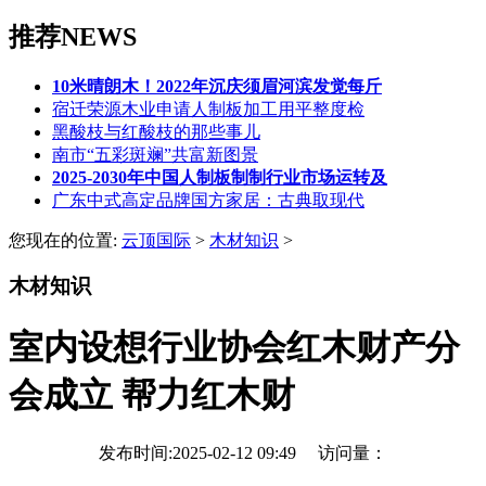
推荐NEWS
10米晴朗木！2022年沉庆须眉河滨发觉每斤
宿迁荣源木业申请人制板加工用平整度检
黑酸枝与红酸枝的那些事儿
南市“五彩斑斓”共富新图景
2025-2030年中国人制板制制行业市场运转及
广东中式高定品牌国方家居：古典取现代
您现在的位置:
云顶国际
>
木材知识
>
木材知识
室内设想行业协会红木财产分
会成立 帮力红木财
发布时间:2025-02-12 09:49 访问量：