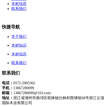
木材信息
联系我们
快捷导航
关于我们
木材知识
木材信息
联系我们
联系我们
电话：
0572-2905302
手机：
13867280099
邮箱：
13867280099@163.com
地址：
浙江省湖州市南浔区双林镇仕林村西埭组68号浙江云顶
国际木业有限公司