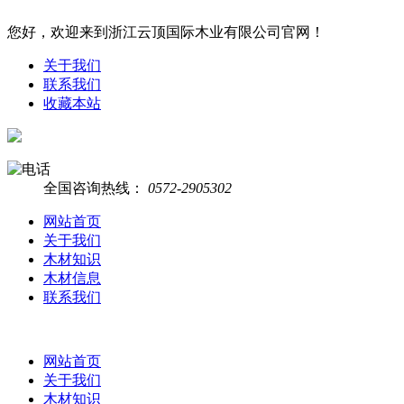
您好，欢迎来到浙江云顶国际木业有限公司官网！
关于我们
联系我们
收藏本站
全国咨询热线：
0572-2905302
网站首页
关于我们
木材知识
木材信息
联系我们
网站首页
关于我们
木材知识