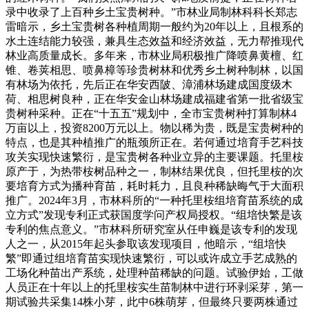
录中收录了上百种乡土宝贵树种。”市林业局制林科科长郑志
雷暗示，乡土宝贵树各种植周期一般约为20年以上，且根系的
水土连结能力较强，兼具生态效益和经济效益，无力帮推现代
林业高质量成长。多年来，市林业局积极推广降喷鼻黄檀、红
锥、卷荚相思、喷鼻樟等珍贵树林和优秀乡土树种制林，以国
有林场为依托，先后正在华安西陂、漳浦林场建成国度级木
荷、相思树良种，正在华安金山林场建成福建省第一批省级宝
贵树种采种。正在“十五五”规划中，全市宝贵树种打算制林4
万亩以上，投资8200万元以上。物以稀为贵，既是宝贵树种的
特点，也是其种植推广的瓶颈所正在。若何通过培育手艺科技
攻关实现快速繁衍，是宝贵树各种业立异的主要课题。托里桉
原产于，为热带桉树品种之一，制林结果优良，但托里桉的次
要培育方式为播种育苗，耗时耗力，且良种稀缺晦气于大面积
推广。2024年3月，市林科所的“一种托里桉组培育苗系统的成
立方式”发现专利正式获国度学问产权局授权。“组培快繁是该
专利的焦点意义。”市林科所研究室从任申巍是该专利的发现
人之一，从2015年起头参取该发现项目，他暗示，“组培快
繁”即通过组培育苗实现快速繁衍，可以或许成立手艺成熟的
工场化种苗出产系统，处理种苗稀缺的问题。试验伊始，工做
人员正在十年以上的托里桉实生苗制林中进行环剥采芽，第一
期试验共采集14株小芽，此中6株萌芽，但最终只要两株通过