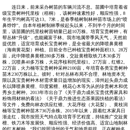
连日来，前来采办树苗的车辆川流不息。苗圃中培育着省
级宝贵树种托里桉（梧桐），该树种速素性好，顺应性强，8
年生平均树高可达13。7米，是春季植树制林种苗市场上的“喷
鼻饽饽”。自本年植树制林季候起头以来，不到半个月的时间
里，该苗圃的托里桉树苗销量已超10万株。培育宝贵树种，有
帮丛林“升级”，也能藏富于林。我市地属带季风天气，天然前
提优胜，适宜培育成长宝贵树种，是全省最大的降喷鼻黄檀
（海南黄花梨）种植。目前全市已种植宝贵树种面积13。28万
亩，此中降喷鼻黄檀280多万株，交趾黄檀取铁刀木30多万
株，沉喷鼻40多万株，大花序桉和托里桉1。27万亩，红锥2。
22万亩，火力楠等宝贵树种采种2100亩，年培育各类宝贵树种
苗木230万株以上。彼时，针对丛林布局不合理、林地资本无
限以及宝贵树种木材需求量日益增加的现实，漳州起头鼎力成
长以降喷鼻黄檀、印度紫檀、桃花心木等为从的珍贵树木和优
秀乡土树种。2013年市出台了《关于鼎力成长宝贵优秀家具和
粉饰用材林的看法》《关于鼎力推进生态茶果园扶植的看法》
等文件，免费向林农供应红锥、大花序桉（大花梨）、黄枝润
楠等宝贵树种苗木736万余株。2015年以来，跟着红木家具日
渐走红，我市按照天气特点取培育手艺程度，持续推广交趾黄
檀、铁刀木等发展快、顺应性强、经济价值高、适宜山地制林
的红木树种。“我们按照漳州的天气和地质前提，正在树种名