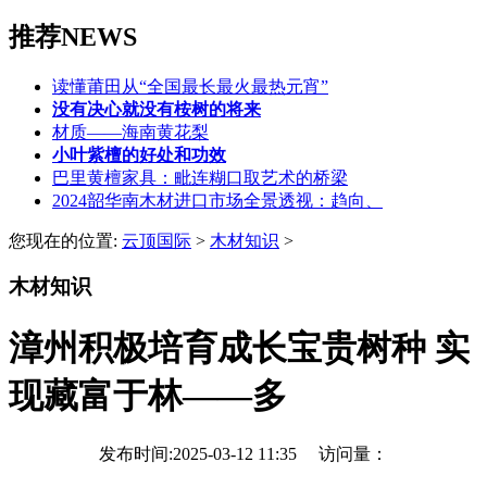
推荐NEWS
读懂莆田从“全国最长最火最热元宵”
没有决心就没有桉树的将来
材质——海南黄花梨
小叶紫檀的好处和功效
巴里黄檀家具：毗连糊口取艺术的桥梁
2024韶华南木材进口市场全景透视：趋向、
您现在的位置:
云顶国际
>
木材知识
>
木材知识
漳州积极培育成长宝贵树种 实
现藏富于林——多
发布时间:2025-03-12 11:35 访问量：