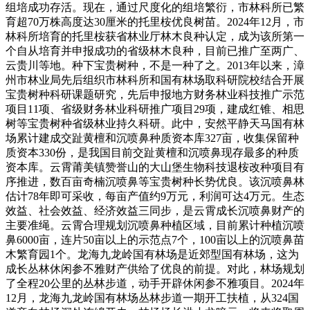
组培成功存活。现在，通过尺度化的组培繁衍，市林科所已繁
育超70万株高度达30厘米的托里桉优良树苗。2024年12月，市
林科所培育的托里桉获省林业厅林木良种认定，成为该所第一
个自从培育并申报成功的省级林木良种，目前已推广至两广、
云贵川等地。种下宝贵树种，不是一种了之。2013年以来，漳
州市林业局先后组织市林科所和国有林场取科研院校结合开展
宝贵树种科研课题研究，先后申报地方财务林业科技推广示范
项目11项、省级财务林业科研推广项目29项，建成红锥、相思
树等宝贵树种省级林业持久科研。此中，安然平静天马国有林
场累计建成交趾黄檀和沉喷鼻种质资本库327亩，收集保留种
质资本330份，是我国目前交趾黄檀和沉喷鼻现存最多的种质
资本库。云霄莆美镇赞誉山的大山堡生物科技退桉改种项目有
序推进，数百亩奇楠沉喷鼻等宝贵树种长势优良。该沉喷鼻林
估计78年即可采收，每亩产值约9万元，利润可达4万元。生态
效益、社会效益、经济效益三同步，是云霄成长沉喷鼻财产的
主要准绳。云霄合理规划沉喷鼻种植区域，目前累计种植沉喷
鼻6000亩，连片50亩以上的示范点7个，100亩以上的沉喷鼻苗
木繁育园1个。龙海九龙岭国有林场是近郊型国有林场，这为
成长丛林休闲参不雅财产供给了优良的前提。对此，林场规划
了全程20公里的丛林步道，动手开辟休闲参不雅项目。2024年
12月，龙海九龙岭国有林场丛林步道一期开工扶植，从324国