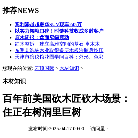
推荐NEWS
宾利添越超奢华SUV现车245万
以实力铸就口碑！时链科技收成多封客户
原木周报：盘面窄幅震动
红木整拆：建立高雅空间的基石 卓木木
东明县浩林木业取得多层木板涂胶后按压
天津市殡仪馆花圈学问百科：外形、色彩
您现在的位置:
云顶国际
>
木材知识
>
木材知识
百年前美国砍木匠砍木场景：
住正在树洞里巨树
发布时间:2025-04-17 09:00 访问量：