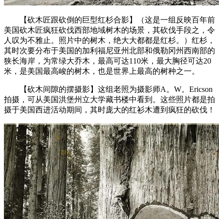
【砍木匠跟砍倒的巨型红杉合影】（这是一组反映百年前
美国砍木匠疯狂砍伐西部地域树木的场景，其砍伐手段之，令
人叹为不雅止。照片中的树木，绝大大都都是红杉。）红杉，
其时次要分布于美国的加利福尼亚州北部和俄勒冈州西南部的
狭长海岸，为常绿大乔木，最高可达110米，最大胸径可达20
米，是美国最高峻的树木，也是世界上最高的树种之一。
【砍木间隙的摆摄影】这组老照为摄影师A。W。Ericson
拍摄，可从美国洪堡州立大学藏书楼中看到。这些照片都是拍
摄于美国西进活动期间，其时庞大的红衫木遭到疯狂的砍伐！