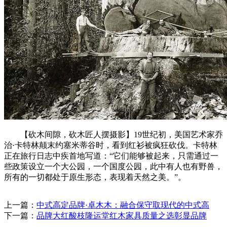
【砍木间隙，砍木匠人摆摄影】19世纪初，美国艺术家乔
治·卡特林颠末约塞米蒂谷时，看到红衫被疯狂砍伐。卡特林
正在旅行日志中疾首地写道：“它们能够被起来，只需通过一
些政策设立一个大公园，一个国度公园，此中有人也有野兽，
所有的一切都处于原生形态，表现着天然之美。”。
上一篇：
中式高定品牌·卓木木：融合保守取现代的中式高
下一篇：
品牌大红酸枝隆运堂红木家具质量之选彰显品牌