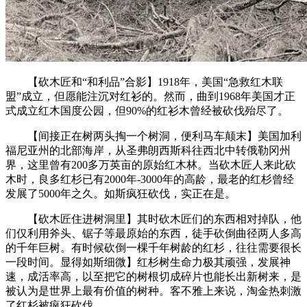
【砍木匠和“和利品”合影】1918年，美国“急救红木联
盟”成立，但愿能注沉对红衫的。然而，曲到1968年美国才正
式成立红木国度公园，但90%的红衫木曾经被砍伐殆尽了。
【间接正在树两头掏一个树洞，便利马车颠末】美国加利
福尼亚州的北部海岸，从圣弗朗西斯科往西北中转俄勒冈州
界，这里曾有200多万英亩的原始红木林。当砍木匠人来此砍
木时，良多红杉已有2000年-3000年的高龄，最老的红杉曾经
发展了5000年之久。如斯疯狂砍伐，实正在是。
【砍木匠住进树洞里】其时砍木匠们的东西相对掉队，他
们仅利用斧头、锯子等最原始的东西，徒手砍倒曲径两人多高
的千年巨树。有时候砍倒一棵千年树龄的红杉，往往需要很长
一段时间。显得如斯细微】红杉树生命力极其顽强，发展神
速，成活率高，以至把它的树根切成碎片也能长出新树来，是
被认为是世界上最有价值的树种。客不雅上来说，淘金热刺激
了红杉被疯狂砍伐。