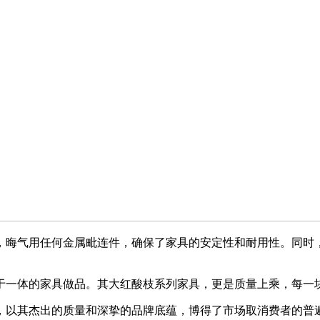
晦气用任何金属毗连件，确保了家具的安定性和耐用性。同时，
一体的家具做品。其大红酸枝系列家具，更是质量上乘，每一块
以其杰出的质量和深挚的品牌底蕴，博得了市场取消费者的普