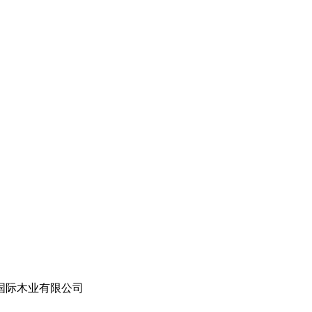
国际木业有限公司