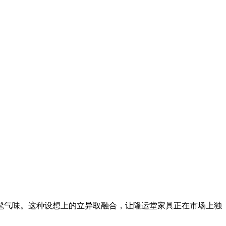
气味。这种设想上的立异取融合，让隆运堂家具正在市场上独