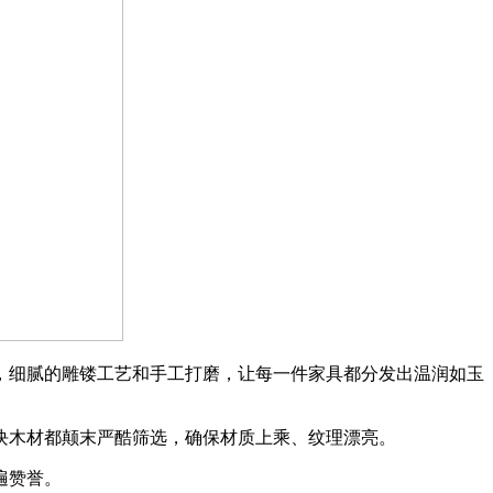
细腻的雕镂工艺和手工打磨，让每一件家具都分发出温润如玉
木材都颠末严酷筛选，确保材质上乘、纹理漂亮。
遍赞誉。