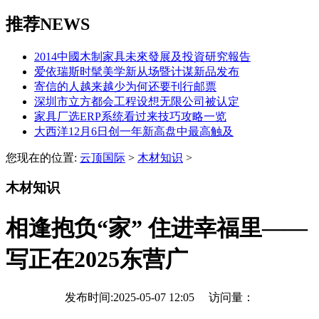
推荐NEWS
2014中國木制家具未來發展及投資研究報告
爱依瑞斯时髦美学新从场暨计谋新品发布
寄信的人越来越少为何还要刊行邮票
深圳市立方都会工程设想无限公司被认定
家具厂选ERP系统看过来技巧攻略一览
大西洋12月6日创一年新高盘中最高触及
您现在的位置:
云顶国际
>
木材知识
>
木材知识
相逢抱负“家” 住进幸福里——
写正在2025东营广
发布时间:2025-05-07 12:05 访问量：