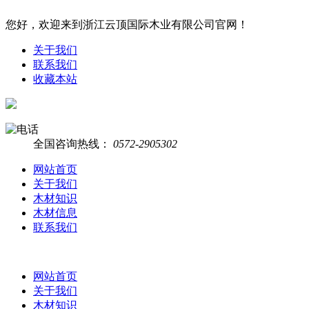
您好，欢迎来到浙江云顶国际木业有限公司官网！
关于我们
联系我们
收藏本站
全国咨询热线：
0572-2905302
网站首页
关于我们
木材知识
木材信息
联系我们
网站首页
关于我们
木材知识