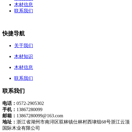
木材信息
联系我们
快捷导航
关于我们
木材知识
木材信息
联系我们
联系我们
电话：
0572-2905302
手机：
13867280099
邮箱：
13867280099@163.com
地址：
浙江省湖州市南浔区双林镇仕林村西埭组68号浙江云顶
国际木业有限公司