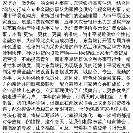
家博会，做为独一的金融办事商，东营银行高度注沉，结合区
域内支行成立专业金融办事队为家博会供给全程金融办事，处
理市平易近购房、家拆过程中碰到的金融难题，为市平易近安
家置业、质量消费保驾护航。近年来东营银行出力加强房产家
居范畴金融产物和办事立异，为消费者供给多元化消费金融办
事，本着“更快、更优、更简”的准绳，为市平易近供给个性化
金融办事。为保障此次勾当成功进行，东营银行开通专属办事
绿色通道，现场扫码为采办家居的市平易近和家拆品牌方供给
便利快速、秒批秒贷的贷款产物——秒e贷线上家拆消费贷及
运营贷，不竭提高青年、新市平易近群体金融办事可得性、精
准性和对劲度。同时东营银行为现场参展的泛博市平易近免费
制定专属金融产物设置装备摆设方案，以贴心、专业、殷勤的
办事，为大师供给更优良化、差同化、特色化的金融支撑。多
方的亲近共同取积极联动，配合鞭策本届家博会兴旺成长，为
企业品牌出色表态、立异展现供给了广漠舞台，让更多优良产
物走进千家万户。“本年的家博会，可谓天时人地相宜，万事
俱备。我们满怀等候，但愿正在此次家博会上取更多消费者相
遇，配合摸索抱负糊口的无限可能。”华为鸿蒙智家担任人张
冬决心满满。将糊口写成诗，让幸福具象化，每一次相遇都是
对夸姣糊口的憧憬。这个春天，让我们相聚东营广电家博会，
拥抱家的夸姣，让幸福触手可及。想爆料？请登录《阳光连